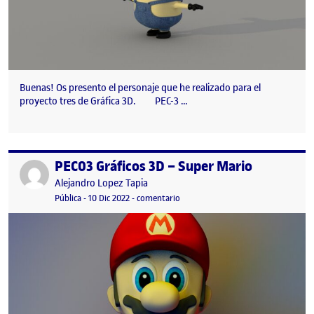
Buenas! Os presento el personaje que he realizado para el
proyecto tres de Gráfica 3D. PEC-3 …
PEC03 Gráficos 3D – Super Mario
Publicado por
Publicado por
Alejandro Lopez Tapia
Visibilidad:
Fecha de publicación
10 diciembre, 2022 1:26 am
en PEC03 Gráficos 3D – Super Mario
Pública
-
10 Dic 2022
-
comentario