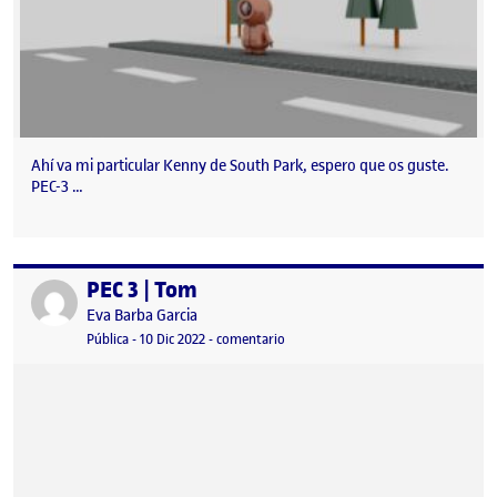
Ahí va mi particular Kenny de South Park, espero que os guste.
PEC-3 …
PEC 3 | Tom
Publicado por
Publicado por
Eva Barba Garcia
Visibilidad:
Fecha de publicación
en PEC 3 | Tom
Pública
-
10 Dic 2022
-
comentario