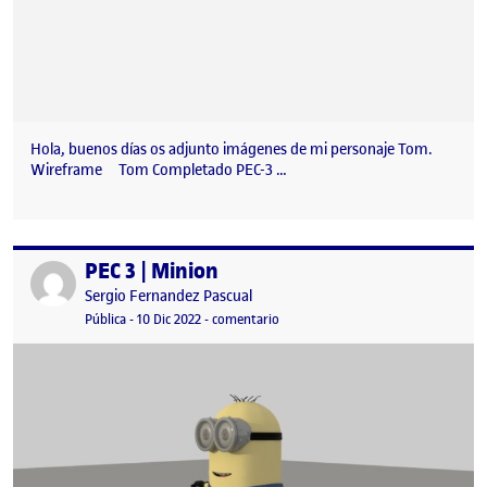
Hola, buenos días os adjunto imágenes de mi personaje Tom.
Wireframe Tom Completado PEC-3 …
PEC 3 | Minion
Publicado por
Publicado por
Sergio Fernandez Pascual
Visibilidad:
Fecha de publicación
en PEC 3 | Minion
Pública
-
10 Dic 2022
-
comentario