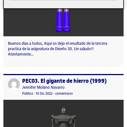
Buenos dias a todos, Aqui os dejo el resultado de la tercera
practica de la asignatura de Diseño 3D. Un saludo!!
Atentamente…
PEC03. El gigante de hierro (1999)
Publicado por
Publicado por
Jennifer Molano Navarro
Visibilidad:
Fecha de publicación
en PEC03. El gigante de hierro (199
Pública
-
10 Dic 2022
-
comentario