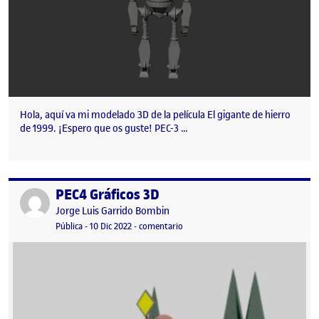
Hola, aquí va mi modelado 3D de la película El gigante de hierro
de 1999. ¡Espero que os guste! PEC-3 …
PEC4 Gráficos 3D
Publicado por
Publicado por
Jorge Luis Garrido Bombin
Visibilidad:
Fecha de publicación
en PEC4 Gráficos 3D
Pública
-
10 Dic 2022
-
comentario