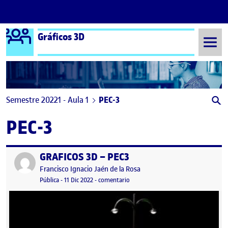
Logo Ágora
Gráficos 3D
Saltar al contenido
Semestre 20221 - Aula 1
PEC-3
PEC-3
GRAFICOS 3D – PEC3
Publicado por
Publicado por
Francisco Ignacio Jaén de la Rosa
Visibilidad:
Fecha de publicación
en GRAFICOS 3D – PEC3
Pública
-
11 Dic 2022
-
comentario