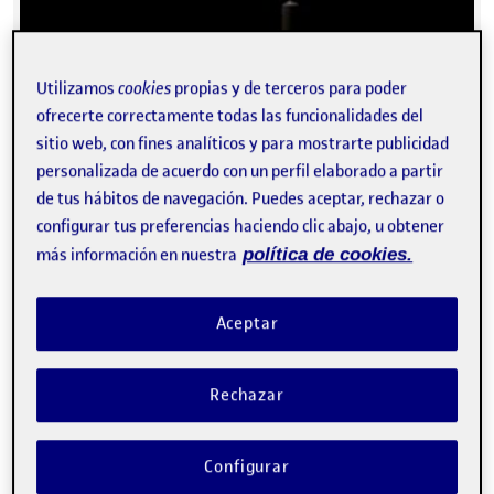
Utilizamos
cookies
propias y de terceros para poder
ofrecerte correctamente todas las funcionalidades del
sitio web, con fines analíticos y para mostrarte publicidad
personalizada de acuerdo con un perfil elaborado a partir
de tus hábitos de navegación. Puedes aceptar, rechazar o
PEC-3 …
configurar tus preferencias haciendo clic abajo, u obtener
más información en nuestra
política de cookies.
PEC3 – MAZINGER Z
Publicado por
Aceptar
Publicado por
Carlos Barroso Tena
Visibilidad:
Fecha de publicación
en PEC3 – MAZINGER Z
Pública
-
11 Dic 2022
-
comentario
Rechazar
Configurar