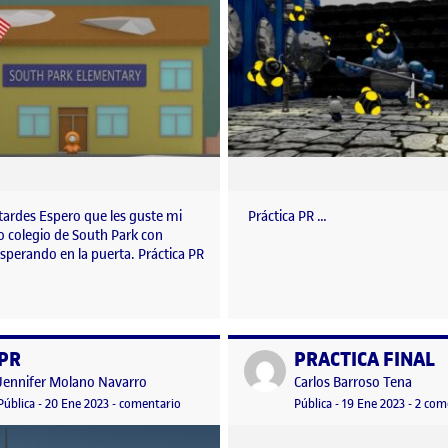
tardes Espero que les guste mi
Práctica PR …
 colegio de South Park con
sperando en la puerta. Práctica PR
PR
PRACTICA FINAL
o por
Publicado por
Publicado por
Publicado por
Jennifer Molano Navarro
Carlos Barroso Tena
Visibilidad:
Fecha de publicación
en PR
Visibilidad:
Fecha de publicació
Pública
-
20 Ene 2023
-
comentario
Pública
-
19 Ene 2023
-
2 com