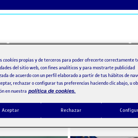
ActiFolios
Ay
os
cookies
propias y de terceros para poder ofrecerte correctamente t
dades del sitio web, con fines analíticos y para mostrarte publicidad
zada de acuerdo con un perfil elaborado a partir de tus hábitos de na
eptar, rechazar o configurar tus preferencias haciendo clic abajo, u 
ón en nuestra
política de cookies.
PR1 Gráficos 3D — Kenny
o por
Publicado por
Aceptar
Rechazar
Configu
Publicado por
Publicado por
Jorge Luis Garrido Bombin
Francisco Ignacio Jaén de
Visibilidad:
Fecha de publicación
en PR1 Gráficos 3D — Kenny
Visibilidad:
Fecha de publicació
Pública
-
22 Ene 2023
-
comentario
Pública
-
22 Ene 2023
-
comen