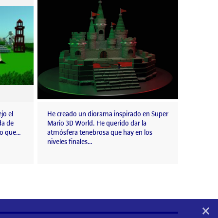
jo el
He creado un diorama inspirado en Super
da de
Mario 3D World. He querido dar la
ro que…
atmósfera tenebrosa que hay en los
niveles finales…
×