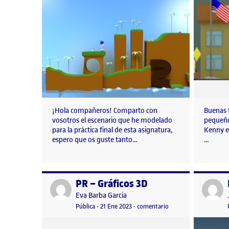
¡Hola compañeros! Comparto con
Buenas 
vosotros el escenario que he modelado
pequeño
para la práctica final de esta asignatura,
Kenny e
espero que os guste tanto…
…
PR – Gráficos 3D
Publicado por
Publicad
Publicado por
Eva Barba Garcia
Visibilidad:
Fecha de publicación
en PR – Gráficos 3D
Pública
-
21 Ene 2023
-
comentario