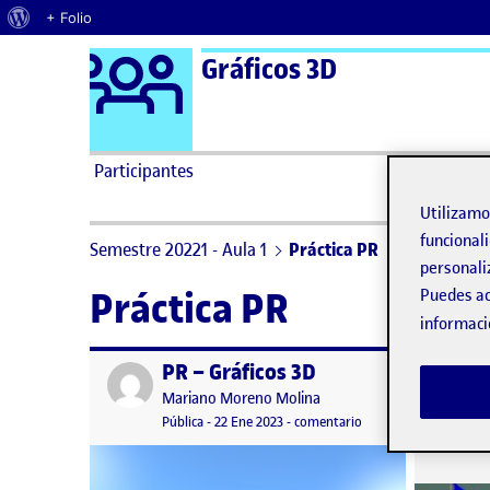
Acerca de WordPress
+ Folio
Logo Ágora
Gráficos 3D
Saltar al contenido
Participantes
Utilizam
funcionali
Semestre 20221 - Aula 1
Práctica PR
personali
Práctica PR
Puedes ac
informaci
PR – Gráficos 3D
Publicado por
Publicad
Publicado por
Mariano Moreno Molina
Visibilidad:
Fecha de publicación
23 enero, 2023 9:39 am
en PR – Gráficos 3D
Pública
-
22 Ene 2023
-
comentario