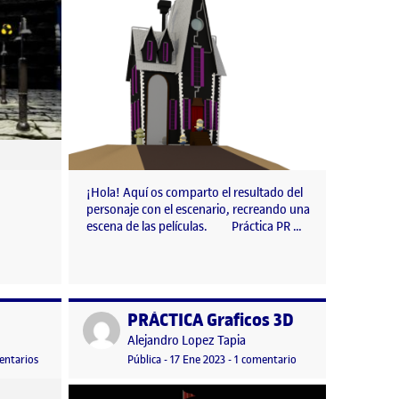
¡Hola! Aquí os comparto el resultado del
personaje con el escenario, recreando una
escena de las películas. Práctica PR …
PRÁCTICA Graficos 3D
Publicado por
Publicado por
Alejandro Lopez Tapia
n
en PRACTICA FINAL
Visibilidad:
Fecha de publicación
17 enero, 2023 3:46 am
en PRÁCTICA Graficos
entarios
Pública
-
17 Ene 2023
-
1 comentario