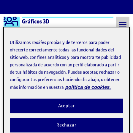
Logo Ágora
Gráficos 3D
Saltar al contenido
Utilizamos
cookies
propias y de terceros para poder
ofrecerte correctamente todas las funcionalidades del
sitio web, con fines analíticos y para mostrarte publicidad
Semestre 20221 - Aula 1
Fèlix Álvarez Ortega
personalizada de acuerdo con un perfil elaborado a partir
Fèlix Álvarez Ortega
de tus hábitos de navegación. Puedes aceptar, rechazar o
configurar tus preferencias haciendo clic abajo, u obtener
más información en nuestra
política de cookies.
Sin título
Publicado por
Publicado por
Fèlix Álvarez Ortega
Visibilidad:
Fecha de publicación
en Sin título
Pública
-
23 Oct 2022
-
comentario
Aceptar
Rechazar